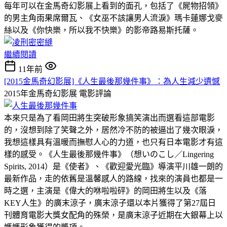
每年可以在金馬奇幻影展上看到的面孔，包括了《屍物招領》
的男主角雨果席爾瓦、《女巫不該讓男人流淚》瑪卡蓮娜戈麥
絲以及《你快樂，所以我不快樂》的影帝路易斯托薩。
繼續閱讀
11年前
[2015金馬奇幻影展]《人生最後那幾件事》：為人生減少遺憾
2015年金馬奇幻影展
電影評論
本來只是為了看岡田將生突破形象搞笑演出而選看這部電影
的，沒想到除了笑聲之外，居然冷不防的被逼出了幾次眼淚，
我想這樣具有溫暖而撫慰人心的力道，也只有日本電影才有這
樣的感受。《人生最後那幾件事》（想いのこし／Lingering
Spirits, 2014）是《使者》、《歡迎愛光臨》導演平川雄一朗的
最新作品，走的依舊是溫馨感人的路線，找來的演員也都是一
時之選，主演是《偉大的咻啦啦砰》的岡田將生以及《落
KEY人生》的廣末涼子，廣末涼子還以本片獲得了第27屆日
刊體育電影大獎女配角的殊榮，是廣末涼子近期在大銀幕上以