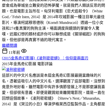
麼會成為舉城坐立難安的恐怖夢魘，就是我們人類該反思的問
題，也是電影主旨所在。匈牙利電影《忠犬追殺令》（White
God／Fehér Isten, 2014）是 2014年坎城影展一種注目單元最佳
影片，導演柯諾穆恩德秋（Kornél Mundruczó）透過一位小女
孩和274隻真實的狗狗主演，場面調度與鏡頭的掌握令人驚
嘆，近趨幻想的題材或許你可以聯想成是《猩球崛起》的狗狗
版，但他卻是再真實不過的現代寓言。
繼續閱讀
11年前
[2015金馬奇幻影展]《凌刑密密縫》：信仰是兩面刃
2015年金馬奇幻影展
電影評論
這部片的中文片名應該是本屆金馬奇幻影展最饒富趣味的片
名，憑著這吸引人的中文片名，選擇觀賞了這部電影，沒想到
竟意外地好看，雖然電影中有許多情節發展上不是那麼讓我喜
愛，但卻很有意義，即便是觀賞結束離開電影院，還是一直在
回想這個故事。《凌刑密密縫》（Shrew’s Nest／Musarañas,
2014）是《哭泣的小丑》導演伊格萊西亞監製作品，主角都是