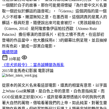
一個關於白子的故事，那你可能覺得懷疑『為什麼中文片名要
取一個近似於髒話的諧音呢』，『Güeros』這個詞指的是一個
人少不經事，嫩澀無知之意，在墨西哥，這個詞真的是罵人的
髒話，極具貶意，隨便說出來可能會被打。《男孩超級白》
（Güeros, 2014）是阿隆索魯伊茲帕拉西歐（Alonso Ruiz
Palacios）擔任導演的首部長片，初生之犢不畏虎，在這部初
登場的作品當中，他大膽採用4：3的銀幕比例呈現，並且抽掉
所有色彩，變成一部黑白電影。
繼續閱讀
10年前
《忠犬追殺令》：當赤誠轉變為叛亂
2015年金馬奇幻影展
電影評論
從原本的英文片名來看這部電影，還真的相當有意思，以字面
上White God來解讀，是白色上帝的意思，白色意指純潔，而
GOD反過來正好是DOG，或許是導演想透過片中的狗狗代表
著大自然的萬物，借喻看著我們的上帝，如此純潔，對著生靈
萬物存有善意。但純潔如斯何以反撲？人類最忠誠的夥伴為什