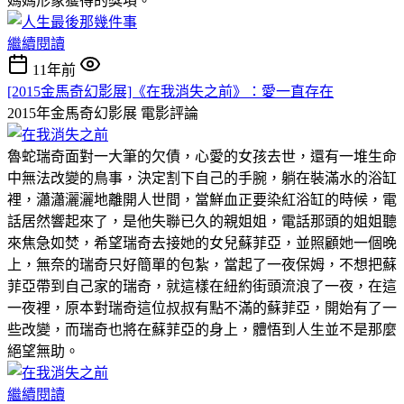
媽媽形象獲得的獎項。
繼續閱讀
11年前
[2015金馬奇幻影展]《在我消失之前》：愛一直存在
2015年金馬奇幻影展
電影評論
魯蛇瑞奇面對一大筆的欠債，心愛的女孩去世，還有一堆生命
中無法改變的鳥事，決定割下自己的手腕，躺在裝滿水的浴缸
裡，瀟瀟灑灑地離開人世間，當鮮血正要染紅浴缸的時候，電
話居然響起來了，是他失聯已久的親姐姐，電話那頭的姐姐聽
來焦急如焚，希望瑞奇去接她的女兒蘇菲亞，並照顧她一個晚
上，無奈的瑞奇只好簡單的包紮，當起了一夜保姆，不想把蘇
菲亞帶到自己家的瑞奇，就這樣在紐約街頭流浪了一夜，在這
一夜裡，原本對瑞奇這位叔叔有點不滿的蘇菲亞，開始有了一
些改變，而瑞奇也將在蘇菲亞的身上，體悟到人生並不是那麼
絕望無助。
繼續閱讀