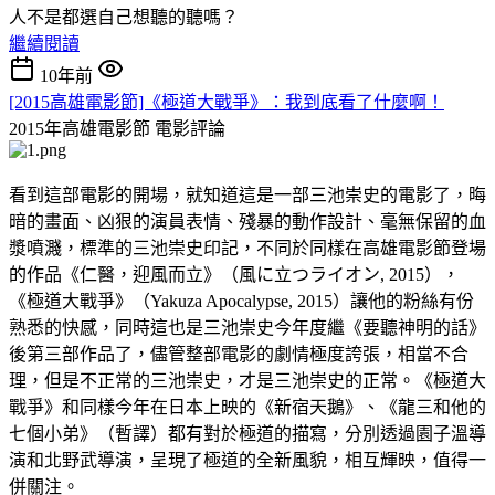
人不是都選自己想聽的聽嗎？
繼續閱讀
10年前
[2015高雄電影節]《極道大戰爭》：我到底看了什麼啊！
2015年高雄電影節
電影評論
看到這部電影的開場，就知道這是一部三池崇史的電影了，晦
暗的畫面、凶狠的演員表情、殘暴的動作設計、毫無保留的血
漿噴濺，標準的三池崇史印記，不同於同樣在高雄電影節登場
的作品《仁醫，迎風而立》（風に立つライオン, 2015），
《極道大戰爭》（Yakuza Apocalypse, 2015）讓他的粉絲有份
熟悉的快感，同時這也是三池崇史今年度繼《要聽神明的話》
後第三部作品了，儘管整部電影的劇情極度誇張，相當不合
理，但是不正常的三池崇史，才是三池崇史的正常。《極道大
戰爭》和同樣今年在日本上映的《新宿天鵝》、《龍三和他的
七個小弟》（暫譯）都有對於極道的描寫，分別透過園子溫導
演和北野武導演，呈現了極道的全新風貌，相互輝映，值得一
併關注。