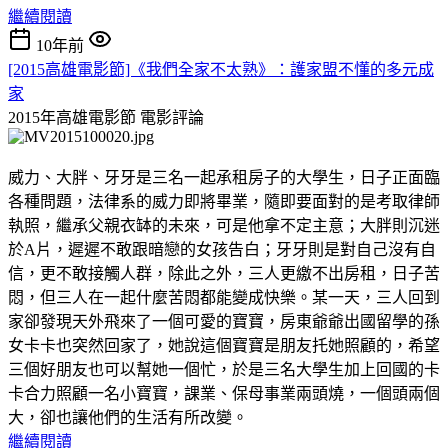
繼續閱讀
10年前
[2015高雄電影節]《我們全家不太熟》：護家盟不懂的多元成
家
2015年高雄電影節
電影評論
威力、大胖、牙牙是三名一起承租房子的大學生，日子正面臨
各種問題，法律系的威力即將畢業，隨即要面對的是考取律師
執照，繼承父親衣缽的未來，可是他拿不定主意；大胖則沉迷
於A片，遲遲不敢跟暗戀的女孩告白；牙牙則是對自己沒有自
信，更不敢接觸人群，除此之外，三人更繳不出房租，日子苦
悶，但三人在一起什麼苦悶都能變成快樂。某一天，三人回到
家卻發現天外飛來了一個可愛的寶寶，房東爺爺出國留學的孫
女卡卡也突然回家了，她說這個寶寶是朋友托她照顧的，希望
三個好朋友也可以幫她一個忙，於是三名大學生加上回國的卡
卡合力照顧一名小寶寶，課業、保母事業兩頭燒，一個頭兩個
大，卻也讓他們的生活有所改變。
繼續閱讀