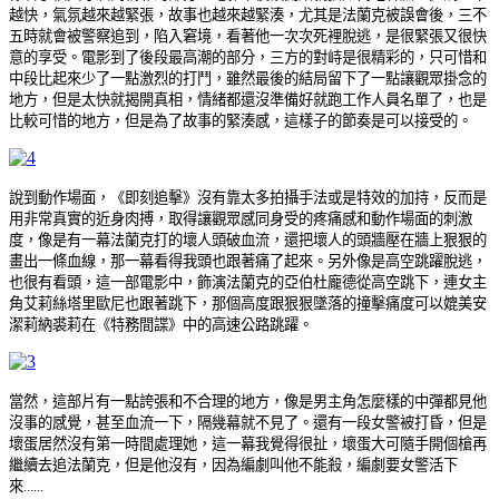
越快，氣氛越來越緊張，故事也越來越緊湊，尤其是法蘭克被誤會後，三不
五時就會被警察追到，陷入窘境，看著他一次次死裡脫逃，是很緊張又很快
意的享受。電影到了後段最高潮的部分，三方的對峙是很精彩的，只可惜和
中段比起來少了一點激烈的打鬥，雖然最後的結局留下了一點讓觀眾掛念的
地方，但是太快就揭開真相，情緒都還沒準備好就跑工作人員名單了，也是
比較可惜的地方，但是為了故事的緊湊感，這樣子的節奏是可以接受的。
說到動作場面，《即刻追擊》沒有靠太多拍攝手法或是特效的加持，反而是
用非常真實的近身肉搏，取得讓觀眾感同身受的疼痛感和動作場面的刺激
度，像是有一幕法蘭克打的壞人頭破血流，還把壞人的頭牆壓在牆上狠狠的
畫出一條血線，那一幕看得我頭也跟著痛了起來。另外像是高空跳躍脫逃，
也很有看頭，這一部電影中，飾演法蘭克的亞伯杜龐德從高空跳下，連女主
角艾莉絲塔里歐尼也跟著跳下，那個高度跟狠狠墜落的撞擊痛度可以媲美安
潔莉納裘莉在《特務間諜》中的高速公路跳躍。
當然，這部片有一點誇張和不合理的地方，像是男主角怎麼樣的中彈都見他
沒事的感覺，甚至血流一下，隔幾幕就不見了。還有一段女警被打昏，但是
壞蛋居然沒有第一時間處理她，這一幕我覺得很扯，壞蛋大可隨手開個槍再
繼續去追法蘭克，但是他沒有，因為編劇叫他不能殺，編劇要女警活下
來......