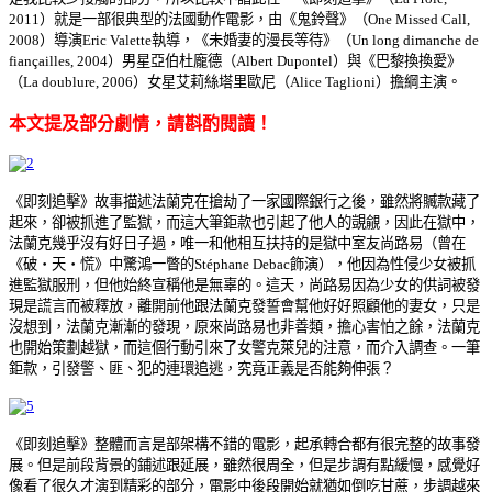
2011）就是一部很典型的法國動作電影，由《鬼鈴聲》（One Missed Call,
2008）導演Eric Valette執導，《未婚妻的漫長等待》（Un long dimanche de
fiançailles, 2004）男星亞伯杜龐德（Albert Dupontel）與《巴黎換換愛》
（La doublure, 2006）女星艾莉絲塔里歐尼（Alice Taglioni）擔綱主演。
本文提及部分劇情，請斟酌閱讀！
《即刻追擊》故事描述法蘭克在搶劫了一家國際銀行之後，雖然將贓款藏了
起來，卻被抓進了監獄，而這大筆鉅款也引起了他人的覬覦，因此在獄中，
法蘭克幾乎沒有好日子過，唯一和他相互扶持的是獄中室友尚路易（曾在
《破‧天‧慌》中驚鴻一瞥的Stéphane Debac飾演），他因為性侵少女被抓
進監獄服刑，但他始終宣稱他是無辜的。這天，尚路易因為少女的供詞被發
現是謊言而被釋放，離開前他跟法蘭克發誓會幫他好好照顧他的妻女，只是
沒想到，法蘭克漸漸的發現，原來尚路易也非善類，擔心害怕之餘，法蘭克
也開始策劃越獄，而這個行動引來了女警克萊兒的注意，而介入調查。一筆
鉅款，引發警、匪、犯的連環追逃，究竟正義是否能夠伸張？
《即刻追擊》整體而言是部架構不錯的電影，起承轉合都有很完整的故事發
展。但是前段背景的鋪述跟延展，雖然很周全，但是步調有點緩慢，感覺好
像看了很久才演到精彩的部分，電影中後段開始就猶如倒吃甘蔗，步調越來