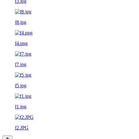
f3.jpg
f8.jpg
f4.png
f7.jpg
f5.jpg
f1.jpg
f2.JPG